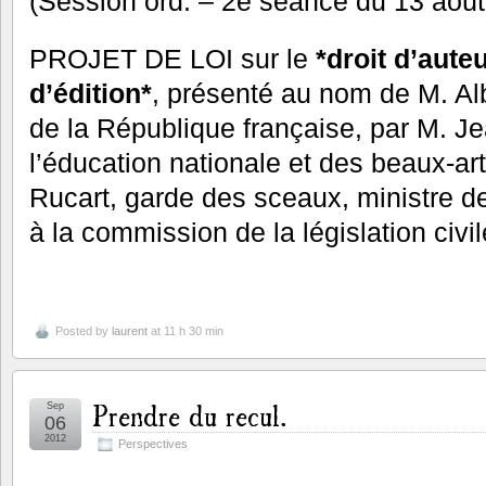
(Session ord. – 2e séance du 13 août
PROJET DE LOI sur le
*droit d’aute
d’édition*
, présenté au nom de M. Al
de la République française, par M. Je
l’éducation nationale et des beaux-ar
Rucart, garde des sceaux, ministre de
à la commission de la législation civile
Posted by
laurent
at 11 h 30 min
Prendre du recul.
Sep
06
2012
Perspectives