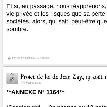
Et si, au passage, nous réapprenons, 
vie privée et les risques que sa perte 
sociétés, alors, qui sait, peut-être que
sombre.
Posted by
laurent
at 16 h 18 min
Projet de loi de Jean Zay, 13 août 
Oct
26
2012
Perspectives
**A
NNEXE N
° 1164**
—–