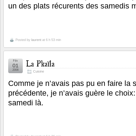
un des plats récurents des samedis 
Posted by
laurent
at 6 h 53 min
La Pkaïla
Fév
01
2008
Cuisine
Comme je n’avais pas pu en faire la
précédente, je n’avais guère le choix
samedi là.