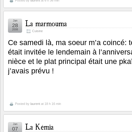
Posted by
laurent
at 6 h 36 min
La marmouma
Jan
28
2008
Cuisine
Ce samedi là, ma soeur m’a coincé: to
était invitée le lendemain à l’annive
nièce et le plat principal était une pk
j’avais prévu !
Posted by
laurent
at 18 h 16 min
La Kémia
Jan
07