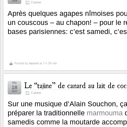
2008
Cuisine
Après quelques agapes nîmoises pour
un couscous – au chapon! – pour le ré
bases parisiennes: c’est samedi, c’est
Posted by
laurent
at 7 h 38 min
Le “tajine” de canard au lait de co
Déc
18
2007
Cuisine
Sur une musique d’Alain Souchon, 
préparer la traditionnelle
marmouma
q
samedis comme la moutarde accompa