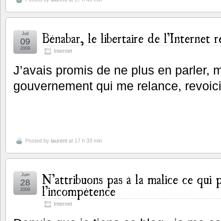
Bénabar, le libertaire de l’Internet 
Juil
09
2009
Internet
J’avais promis de ne plus en parler, m
gouvernement qui me relance, revoic
Posted by
laurent
at 17 h 33 min
N’attribuons pas à la malice ce qui p
Juin
28
l’incompétence
2009
Internet