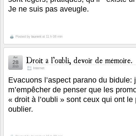
Je ne suis pas aveugle.
Posted by
laurent
at 11 h 08 min
Droit à l’oubli, devoir de mémoire.
Avr
28
2010
Internet
Evacuons l’aspect parano du bidule: 
m’empêcher de penser que les promo
« droit à l’oubli » sont ceux qui ont l
oublier.