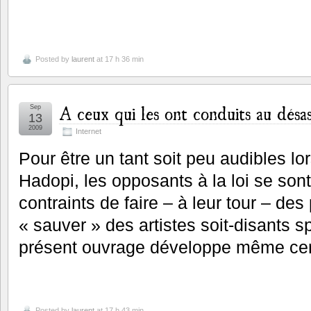
Posted by
laurent
at 17 h 36 min
A ceux qui les ont conduits au désa
Sep
13
2009
Internet
Pour être un tant soit peu audibles l
Hadopi, les opposants à la loi se son
contraints de faire – à leur tour – des
« sauver » des artistes soit-disants s
présent ouvrage développe même cert
Posted by
laurent
at 17 h 43 min