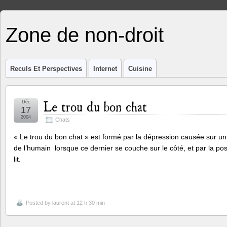
Zone de non-droit
Reculs Et Perspectives
Internet
Cuisine
Le trou du bon chat
Déc
17
2004
Chats
« Le trou du bon chat » est formé par la dépression causée sur un
de l’humain lorsque ce dernier se couche sur le côté, et par la pos
lit.
Posted by
laurent
at 12 h 30 min