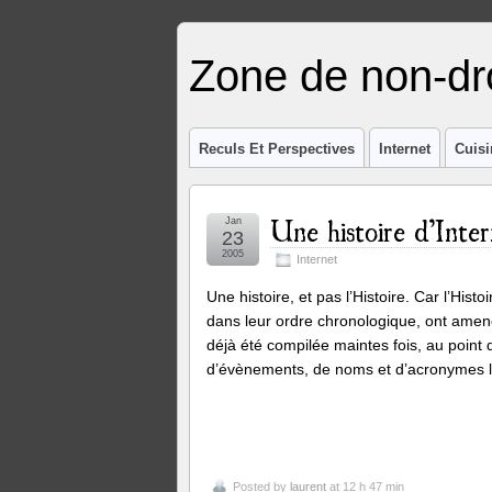
Zone de non-dro
Reculs Et Perspectives
Internet
Cuisi
Une histoire d’Inter
Jan
23
2005
Internet
Une histoire, et pas l’Histoire. Car l’Histo
dans leur ordre chronologique, ont amen
déjà été compilée maintes fois, au point q
d’évènements, de noms et d’acronymes la
Posted by
laurent
at 12 h 47 min