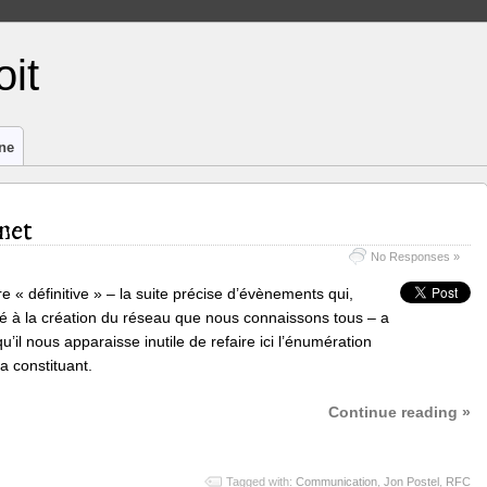
it
ne
net
No Responses »
ire « définitive » – la suite précise d’évènements qui,
é à la création du réseau que nous connaissons tous – a
u’il nous apparaisse inutile de refaire ici l’énumération
 constituant.
Continue reading »
Tagged with:
Communication
,
Jon Postel
,
RFC