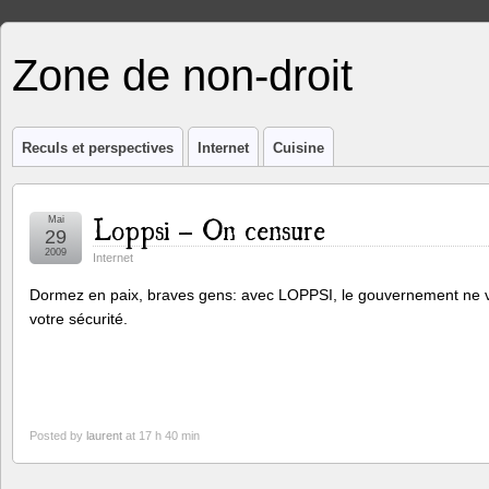
Zone de non-droit
Reculs et perspectives
Internet
Cuisine
Loppsi – On censure
Mai
29
2009
Internet
Dormez en paix, braves gens: avec LOPPSI, le gouvernement ne ve
votre sécurité.
Posted by
laurent
at 17 h 40 min