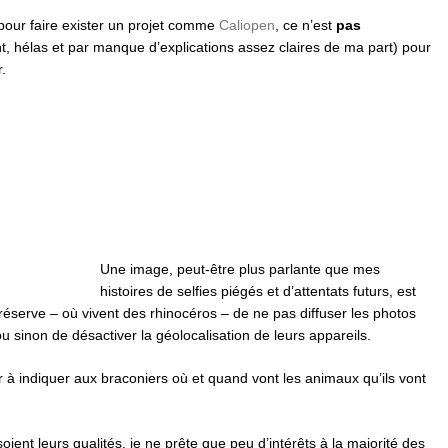
 pour faire exister un projet comme
Caliopen
, ce n’est
pas
, hélas et par manque d’explications assez claires de ma part) pour
.
Une image, peut-être plus parlante que mes
histoires de selfies piégés et d’attentats futurs, est
réserve – où vivent des rhinocéros – de ne pas diffuser les photos
u sinon de désactiver la géolocalisation de leurs appareils.
ir à indiquer aux braconiers où et quand vont les animaux qu’ils vont
oient leurs qualités, je ne prête que peu d’intérêts à la majorité des