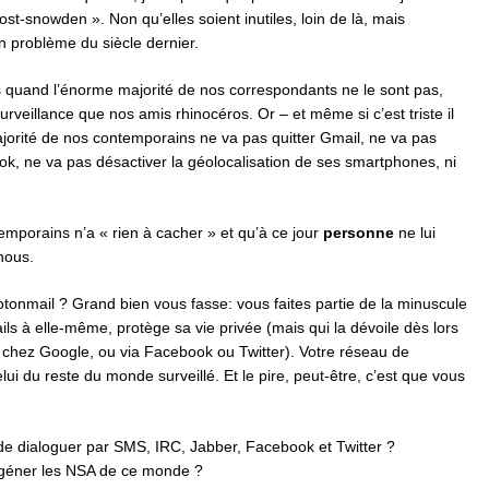
st-snowden ». Non qu’elles soient inutiles, loin de là, mais
 problème du siècle dernier.
s quand l’énorme majorité de nos correspondants ne le sont pas,
urveillance que nos amis rhinocéros. Or – et même si c’est triste il
ajorité de nos contemporains ne va pas quitter Gmail, ne va pas
k, ne va pas désactiver la géolocalisation de ses smartphones, ni
mporains n’a « rien à cacher » et qu’à ce jour
personne
ne lui
 nous.
onmail ? Grand bien vous fasse: vous faites partie de la minuscule
ils à elle-même, protège sa vie privée (mais qui la dévoile dès lors
 chez Google, ou via Facebook ou Twitter). Votre réseau de
ui du reste du monde surveillé. Et le pire, peut-être, c’est que vous
de dialoguer par SMS, IRC, Jabber, Facebook et Twitter ?
 géner les NSA de ce monde ?