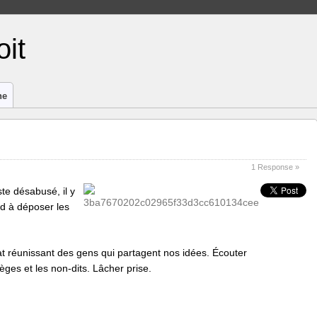
it
ne
1 Response »
te désabusé, il y
nd à déposer les
bat réunissant des gens qui partagent nos idées. Écouter
èges et les non-dits. Lâcher prise.