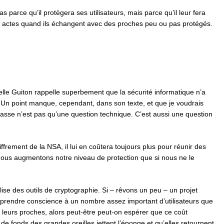
as parce qu’il protègera ses utilisateurs, mais parce qu’il leur fera
s actes quand ils échangent avec des proches peu ou pas protégés.
lle Guiton rappelle superbement que la sécurité informatique n’a
e. Un point manque, cependant, dans son texte, et que je voudrais
masse n’est pas qu’une question technique. C’est aussi une question
ffrement de la NSA, il lui en coûtera toujours plus pour réunir des
nous augmentons notre niveau de protection que si nous ne le
ise des outils de cryptographie. Si – rêvons un peu – un projet
prendre conscience à un nombre assez important d’utilisateurs que
e leurs proches, alors peut-être peut-on espérer que ce coût
e fonds des grandes oreilles jettent l’éponge et qu’elles retournent