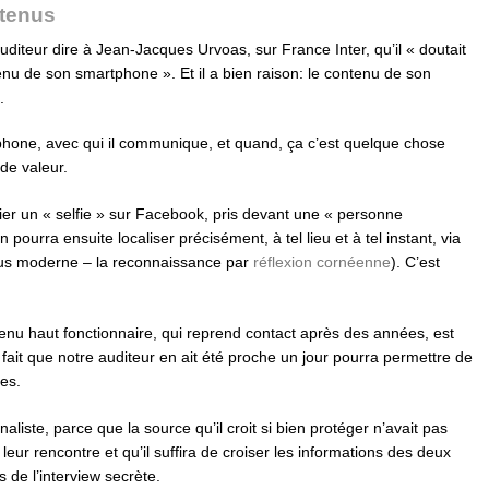
ntenus
diteur dire à Jean-Jacques Urvoas, sur France Inter, qu’il « doutait
enu de son smartphone ». Et il a bien raison: le contenu de son
.
phone, avec qui il communique, et quand, ça c’est quelque chose
de valeur.
ublier un « selfie » sur Facebook, pris devant une « personne
n pourra ensuite localiser précisément, à tel lieu et à tel instant, via
lus moderne – la reconnaissance par
réflexion cornéenne
). C’est
venu haut fonctionnaire, qui reprend contact après des années, est
 fait que notre auditeur en ait été proche un jour pourra permettre de
es.
aliste, parce que la source qu’il croit si bien protéger n’avait pas
eur rencontre et qu’il suffira de croiser les informations des deux
s de l’interview secrète.