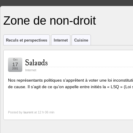
Zone de non-droit
Reculs et perspectives
Internet
Cuisine
Salauds
Oct
17
2001
Internet
Nos représentants politiques s’apprêtent à voter une loi inconstitu
de cause. Il s’agit de ce qu’on appelle entre initiés la « LSQ » (Loi
Posted by
laurent
at 12 h 06 min