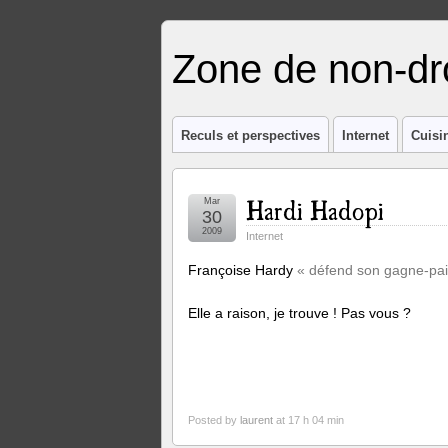
Zone de non-dro
Reculs et perspectives
Internet
Cuisi
Hardi Hadopi
Mar
30
2009
Internet
Françoise Hardy
« défend son gagne-pa
Elle a raison, je trouve ! Pas vous ?
Posted by
laurent
at 17 h 04 min