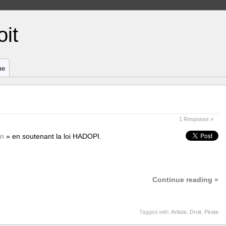
it
ne
1 Response »
in
» en soutenant la loi HADOPI.
Continue reading »
Tagged with:
Artiste
,
Droit
,
Pirate