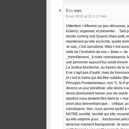
Éric
says:
6 juin 2010 at 21 h 17 min
(Attention ! réflexion un peu décousue, 
éclaircir, organiser, et présenter… Tant pi
(mode coming out) Quand j’étais petit, en
maintenant qu’elle est écrite, quelle fo
Je sais, c’est caricatural. Mais c’est au
celle de l’évolution de nos « âmes », de 
_honnêtement_ à notre connaissance. Mai
une personne aujourd’hui serait encore r
La Justice fonctionne, au travers de la n
Il ne s’agit pas d’oubli, mais de transcen
et c’est la haine qui dot être oubliée (B
Principes Fondamentaux, non ?). Si d’un
devons un jour bénéficier, elle devra s
devra absolument mener une vie sainte et 
absolus nous diraient être dans le « vrai
priori plus bienveillant que… critique, a
concitoyens. Non, nous aurons plutôt à r
NOTRE société, société qui elle, incarnée
qu’elle emploie pour… fonctionner précisém
devenue vraiment transparente. Je veux d