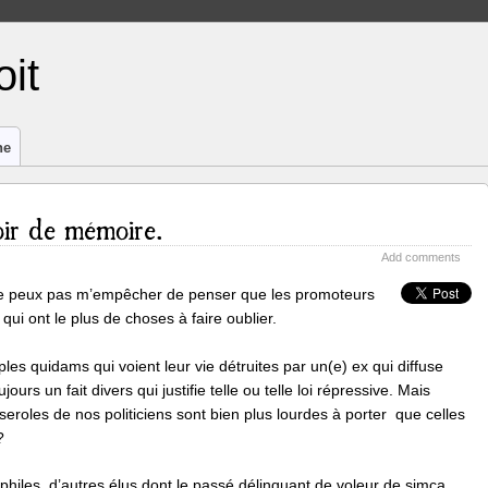
it
ne
oir de mémoire.
Add comments
 ne peux pas m’empêcher de penser que les promoteurs
 qui ont le plus de choses à faire oublier.
les quidams qui voient leur vie détruites par un(e) ex qui diffuse
urs un fait divers qui justifie telle ou telle loi répressive. Mais
roles de nos politiciens sont bien plus lourdes à porter que celles
?
hiles, d’autres élus dont le passé délinquant de voleur de simca