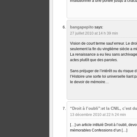
institutionnel a une portée jusqu’à cha
bangapepito
says:
27 juillet 2010 at 14 h 39 min
Vision de court terme sauf erreur. Le dr
seulement la fin du vingtième siècle a 
La renaissance a eu lieu sans archivage 
actes plutôt que des paroles.
Sans préjuger de l’intérêt ou du risque d
l’Histoire une sorte loi universelle liant
le devoir de mémoire…
“Droit à l’oubli”:et la CNIL, c’est 
13 décembre 2010 at 22 h 24 min
[…] un article intitulé Droit à l’oubli, 
mémorables Confessions d’un […]