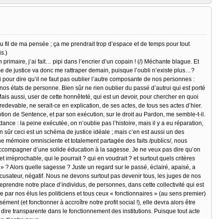
au fil de ma pensée ; ça me prendrait trop d’espace et de temps pour tout
s.)
 primaire, j’ai fait… pipi dans l’encrier d’un copain ! (/) Méchante blague. Et
rme de justice va donc me rattraper demain, puisque l’oubli n’existe plus…?
ssi pour dire qu’il ne faut pas oublier l’autre composante de nos personnes :
nos états de personne. Bien sûr ne rien oublier du passé d’autrui qui est porté
s aussi, user de cette honnêteté, qui est un devoir, pour chercher en quoi
edevable, ne serait-ce en explication, de ses actes, de tous ses actes d’hier.
otion de Sentence, et par son exécution, sur le droit au Pardon, me semble-t-il.
dance : la peine exécutée, on n’oublie pas l’histoire, mais il y a eu réparation,
ien sûr ceci est un schéma de justice idéale ; mais c’en est aussi un des
e mémoire omnisciente et totalement partagée des faits /publics/, nous
’accompagner d’une solide éducation à la sagesse. Je ne veux pas dire qu’on
irréprochable, qui le pourrait ? qui en voudrait ? et surtout quels critères
 » ? Alors quelle sagesse ? Juste un regard sur le passé, éclairé, apaisé, a
ccusateur, négatif. Nous ne devons surtout pas devenir tous, les juges de nos
eprendre notre place d’individus, de personnes, dans cette collectivité qui est
 par nos élus les politiciens et tous ceux « fonctionnaires » (au sens premier)
ent (et fonctionner à accroître notre profit social !), elle devra alors être
ire transparente dans le fonctionnement des institutions. Puisque tout acte