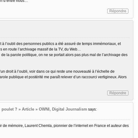
cun d’entre nous…
Répondre
oit à l’oubli des personnes publics a été assuré de temps immémoriaux, et
mis en route l’archivage massif de la TV, du Web…
de la parole politique, on ne se portait alors pas plus mal de l’archivage des
’un droit à l’oubli, voir dans ce qui reste une nouveauté à l’échelle de
 parole publique et postérité me paraît relever d’un raccourci vertigineux. Alors
Répondre
du poulet ? » Article » OWNI, Digital Journalism
says:
devoir de mémoire, Laurent Chemla, pionnier de l’internet en France et auteur des