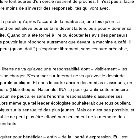
ils le font auprès d’un cercle restreint de proches. Il n’est pas si facile
re moins de s’investir des responsabilités qui vont avec.
 parole qu’après l’accord de la maîtresse, une fois qu’on l’a
d on est élevé pour se taire devant la télé, puis pour «
donner sa
ite. Quand on a été formé à lire ou écouter les avis des penseurs
s pouvoir leur répondre autrement que devant la machine a café, il
’on peut (qu’on doit ?) s’exprimer librement, sans censure préalable,
e liberté ne va qu’avec une responsabilité dont – visiblement – les
as se charger. S’exprimer sur Internet ne va qu’avec le devoir de
arole publique. Et dans le cadre ancien des medias classiques, on
ire (Bibliothèque Nationale, INA…) pour garantir cette mémoire.
hacun ne peut aller sans l’énorme responsabilité d’assumer ses
lors même que tel leader écologiste souhaiterait que tous oublient,
gus sur la sensualité des plus jeunes. Mais ce n’est pas possible, et
n public ne peut plus être effacé non seulement de la mémoire des
cendants.
cquiter pour bénéficier – enfin – de la liberté d’expression. Et il est