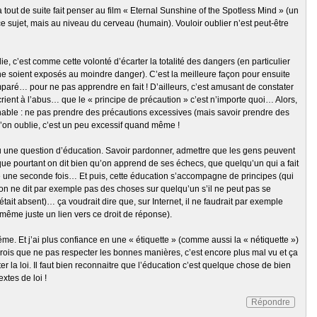
’a tout de suite fait penser au film « Eternal Sunshine of the Spotless Mind » (un
 ce sujet, mais au niveau du cerveau (humain). Vouloir oublier n’est peut-être
ie, c’est comme cette volonté d’écarter la totalité des dangers (en particulier
s ne soient exposés au moindre danger). C’est la meilleure façon pour ensuite
mparé… pour ne pas apprendre en fait ! D’ailleurs, c’est amusant de constater
crient à l’abus… que le « principe de précaution » c’est n’importe quoi… Alors,
sonnable : ne pas prendre des précautions excessives (mais savoir prendre des
u’on oublie, c’est un peu excessif quand même !
peu une question d’éducation. Savoir pardonner, admettre que les gens peuvent
que pourtant on dit bien qu’on apprend de ses échecs, que quelqu’un qui a fait
e une seconde fois… Et puis, cette éducation s’accompagne de principes (qui
: on ne dit par exemple pas des choses sur quelqu’un s’il ne peut pas se
 était absent)… ça voudrait dire que, sur Internet, il ne faudrait par exemple
même juste un lien vers ce droit de réponse).
me. Et j’ai plus confiance en une « étiquette » (comme aussi la « nétiquette »)
crois que ne pas respecter les bonnes manières, c’est encore plus mal vu et ça
r la loi. Il faut bien reconnaitre que l’éducation c’est quelque chose de bien
xtes de loi !
Répondre