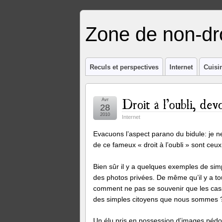
Zone de non-dro
Reculs et perspectives
Internet
Cuisi
Droit à l’oubli, dev
Avr
28
2010
Internet
Evacuons l’aspect parano du bidule: je
de ce fameux « droit à l’oubli » sont ceux
Bien sûr il y a quelques exemples de simp
des photos privées. De même qu’il y a toujo
comment ne pas se souvenir que les casse
des simples citoyens que nous sommes 
Un élu pris en possession d’images pédop