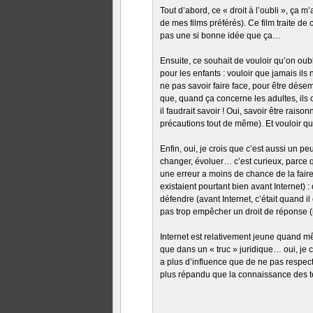
Tout d’abord, ce « droit à l’oubli », ça m
de mes films préférés). Ce film traite de
pas une si bonne idée que ça…
Ensuite, ce souhait de vouloir qu’on oubl
pour les enfants : vouloir que jamais il
ne pas savoir faire face, pour être dése
que, quand ça concerne les adultes, ils 
il faudrait savoir ! Oui, savoir être rai
précautions tout de même). Et vouloir q
Enfin, oui, je crois que c’est aussi un 
changer, évoluer… c’est curieux, parce 
une erreur a moins de chance de la fair
existaient pourtant bien avant Internet) 
défendre (avant Internet, c’était quand il
pas trop empêcher un droit de réponse (
Internet est relativement jeune quand mê
que dans un « truc » juridique… oui, je 
a plus d’influence que de ne pas respecte
plus répandu que la connaissance des te