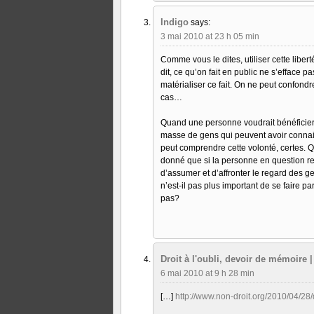
Indigo
says:
3 mai 2010 at 23 h 05 min
Comme vous le dites, utiliser cette libe
dit, ce qu’on fait en public ne s’efface p
matérialiser ce fait. On ne peut confondr
cas…
Quand une personne voudrait bénéficier d
masse de gens qui peuvent avoir connai
peut comprendre cette volonté, certes. Qu
donné que si la personne en question regr
d’assumer et d’affronter le regard des g
n’est-il pas plus important de se faire 
pas?
Droit à l'oubli, devoir de mémoire
6 mai 2010 at 9 h 28 min
[…]
http://www.non-droit.org/2010/04/28/