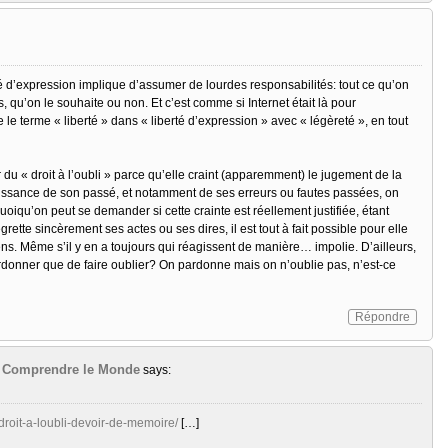
rté d’expression implique d’assumer de lourdes responsabilités: tout ce qu’on
as, qu’on le souhaite ou non. Et c’est comme si Internet était là pour
e le terme « liberté » dans « liberté d’expression » avec « légèreté », en tout
u « droit à l’oubli » parce qu’elle craint (apparemment) le jugement de la
ssance de son passé, et notamment de ses erreurs ou fautes passées, on
oiqu’on peut se demander si cette crainte est réellement justifiée, étant
ette sincèrement ses actes ou ses dires, il est tout à fait possible pour elle
ens. Même s’il y en a toujours qui réagissent de manière… impolie. D’ailleurs,
pardonner que de faire oublier? On pardonne mais on n’oublie pas, n’est-ce
Répondre
 | Comprendre le Monde
says:
droit-a-loubli-devoir-de-memoire/
[…]