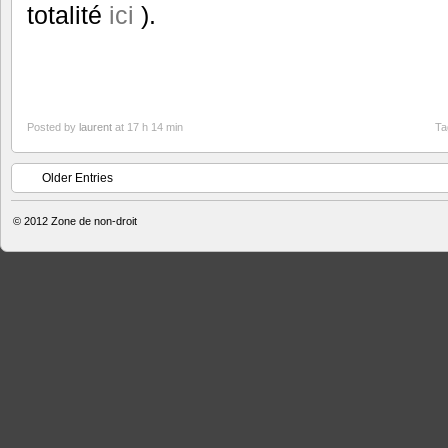
totalité
ici
).
Posted by
laurent
at 17 h 14 min
Ta
Older Entries
© 2012
Zone de non-droit