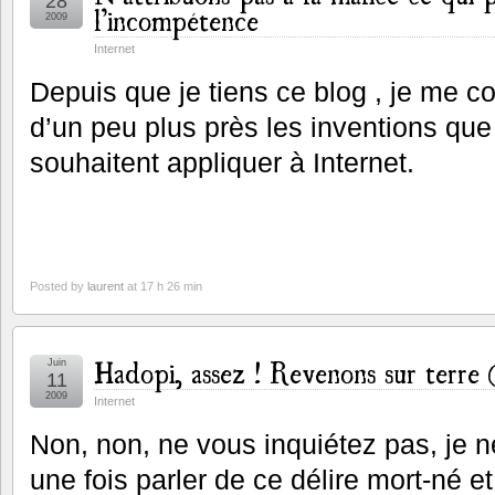
28
l’incompétence
2009
Internet
Depuis que je tiens ce blog , je me co
d’un peu plus près les inventions que
souhaitent appliquer à Internet.
Posted by
laurent
at 17 h 26 min
Hadopi, assez ! Revenons sur terre (
Juin
11
2009
Internet
Non, non, ne vous inquiétez pas, je 
une fois parler de ce délire mort-né e