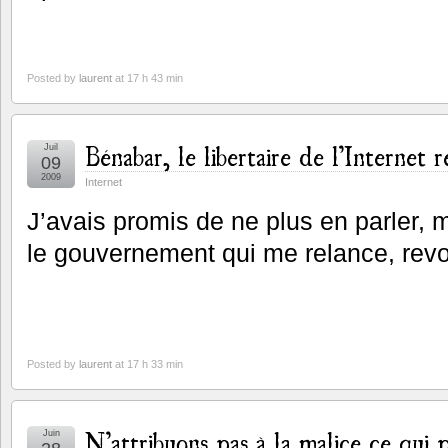
Posted by
laurent
at 17 h 43 min
Bénabar, le libertaire de l’Internet 
Juil
09
2009
Internet
J’avais promis de ne plus en parler, 
le gouvernement qui me relance, revo
Posted by
laurent
at 17 h 33 min
N’attribuons pas à la malice ce qui p
Juin