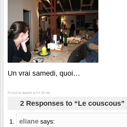
Un vrai samedi, quoi…
Posted by
laurent
at 9 h 35 min
2 Responses to “Le couscous”
eliane
says: