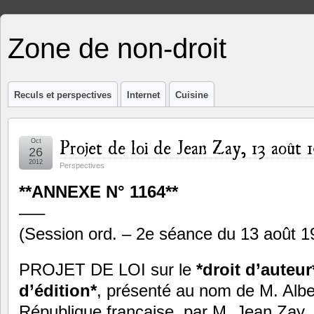
Zone de non-droit
Reculs et perspectives
Internet
Cuisine
Projet de loi de Jean Zay, 13 août 
Oct
26
2012
Perspectives
**A
NNEXE N
° 1164**
—–
(Session ord. – 2e séance du 13 août 1
PROJET DE LOI sur le
*droit d’auteur
d’édition*
, présenté au nom de M. Albe
République française, par M. Jean Zay, 