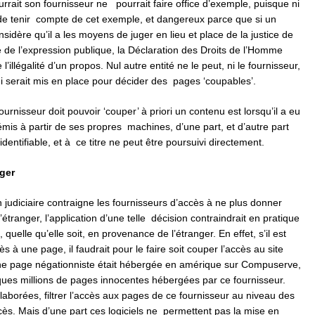
rrait son fournisseur ne pourrait faire office d’exemple, puisque ni
 de tenir compte de cet exemple, et dangereux parce que si un
sidère qu’il a les moyens de juger en lieu et place de la justice de
re de l’expression publique, la Déclaration des Droits de l’Homme
l’illégalité d’un propos. Nul autre entité ne le peut, ni le fournisseur,
i serait mis en place pour décider des pages ‘coupables’.
urnisseur doit pouvoir ‘couper’ à priori un contenu est lorsqu’il a eu
mis à partir de ses propres machines, d’une part, et d’autre part
identifiable, et à ce titre ne peut être poursuivi directement.
ger
ion judiciaire contraigne les fournisseurs d’accès à ne plus donner
’étranger, l’application d’une telle décision contraindrait en pratique
quelle qu’elle soit, en provenance de l’étranger. En effet, s’il est
s à une page, il faudrait pour le faire soit couper l’accès au site
une page négationniste était hébergée en amérique sur Compuserve,
uelques millions de pages innocentes hébergées par ce fournisseur.
laborées, filtrer l’accès aux pages de ce fournisseur au niveau des
accès. Mais d’une part ces logiciels ne permettent pas la mise en