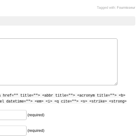
Tagged with:
Fournisseur
a href="" title=""> <abbr title=""> <acronym title=""> <b>
el datetime=""> <em> <i> <q cite=""> <s> <strike> <strong>
(required)
(required)