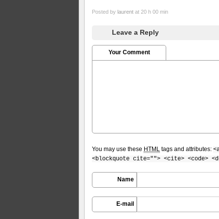
Posted by
laurent
at 20 h 00 min
Leave a Reply
Your Comment
You may use these
HTML
tags and attributes:
<
<blockquote cite=""> <cite> <code> <d
Name
E-mail