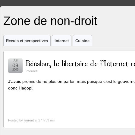
Zone de non-droit
Reculs et perspectives
Internet
Cuisine
Bénabar, le libertaire de l’Internet 
Juil
09
2009
Internet
J’avais promis de ne plus en parler, mais puisque c’est le gouvern
donc Hadopi.
Posted by
laurent
at 17 h 33 min